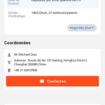
Délai de
Dépendre yon votre quantité de PO
livraison
Détails
10KG/Drum, 27 tambours/palette
d'emballage
Regardez plus
Coordonnées
Mr. Michael Qiao
Adresse : Route de No.137 Haining, Hongkou Distrct,
Changhaï 200080 Chine
+86 21 65010906
Contactez