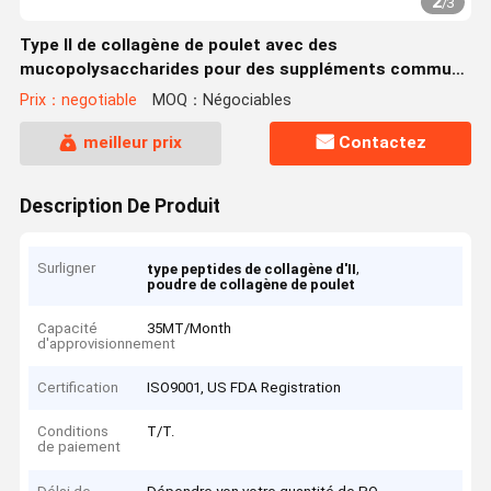
2
/
3
Type II de collagène de poulet avec des
mucopolysaccharides pour des suppléments communs
de santé
Prix：negotiable
MOQ：Négociables
meilleur prix
Contactez
Description De Produit
Surligner
,
type peptides de collagène d'II
poudre de collagène de poulet
Capacité
35MT/Month
d'approvisionnement
Certification
ISO9001, US FDA Registration
Conditions
T/T.
de paiement