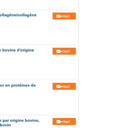
collagène/collagène
Contact
e bovine d'origine
Contact
ur en protéines de
Contact
 par origine bovine,
Contact
 bovin