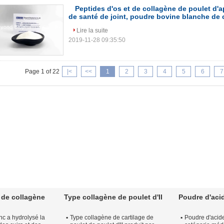
Peptides d'os et de collagène de poulet d'a
de santé de joint, poudre bovine blanche de 
Lire la suite
2019-11-28 09:35:50
Page 1 of 22
|<
<<
1
2
3
4
5
6
7
 de collagène
Type collagène de poulet d'II
Poudre d'aci
nc a hydrolysé la
Type collagène de cartilage de
Poudre d'acid