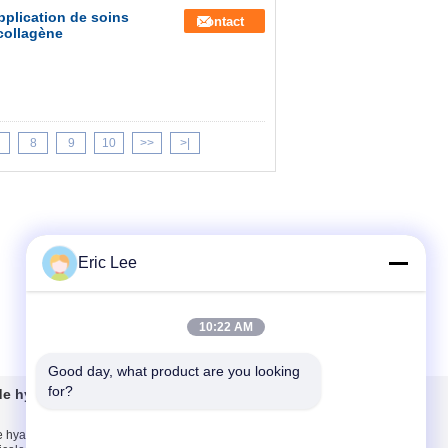
pplication de soins
Contact
collagène
8
9
10
>>
>|
Eric Lee
10:22 AM
Good day, what product are you looking 
for?
de hyaluronique
Contactez-nous
e hyaluronique de
Contactez-nous