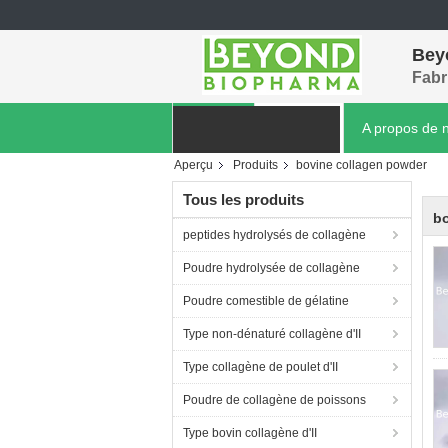
Bey
Fabr
Aperçu
Produits
A propos de 
Aperçu
Produits
bovine collagen powder
Nouvelles de société
Tous les produits
bo
peptides hydrolysés de collagène
Poudre hydrolysée de collagène
Poudre comestible de gélatine
Type non-dénaturé collagène d'II
Type collagène de poulet d'II
Poudre de collagène de poissons
Type bovin collagène d'II