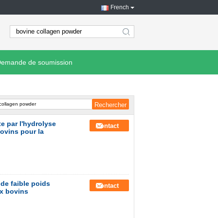
French
search
emande de soumission
e par l'hydrolyse
Contact
bovins pour la
de faible poids
Contact
ux bovins