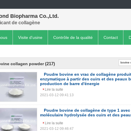
ond Biopharma Co.,Ltd.
icant de collagène
nous
Visite d'usine
Contrôle de la qualité
Contact
D
(217)
vine collagen powder
Poudre bovine en vrac de collagène produit
enzymatique à partir des cuirs et des peaux 
production de barre d'énergie
Lire la suite
2021-03-12 09:41:13
Poudre bovine de collagène de type 1 avec 
moléculaire hydrolysée des cuirs et des pea
Lire la suite
2021-03-12 09:46:47