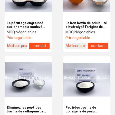
Le pâturage engraissé
Le bon bovin de solubilité
aux champs a soulevé
a hydrolysé l'origine de
l'origine bovine de
bovin d'alimentation
MOQ:
Négociables
MOQ:
Négociables
peaux/peaux de peau de
d'herbe de poudre de
Prix:
negotiable
Prix:
negotiable
peptides bovins de
protéine de collagène
collagène
Meilleur prix
contact
Meilleur prix
contact
Maison
Produits
Au Sujet De
Visite
Nous
D'usine
Éliminez les peptides
Peptides bovins de
bovins de collagène de
collagène de peau