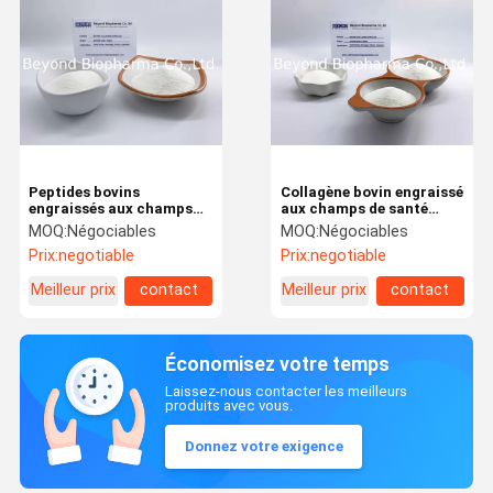
Peptides bovins
Collagène bovin engraissé
engraissés aux champs
aux champs de santé
de collagène de bonne
commune, peptides de
MOQ:
Négociables
MOQ:
Négociables
fluidité, collagène
collagène de peau bovine
Prix:
negotiable
Prix:
negotiable
hydrolysé de boeuf
Meilleur prix
contact
Meilleur prix
contact
Économisez votre temps
Laissez-nous contacter les meilleurs
produits avec vous.
Donnez votre exigence