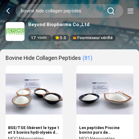
Beyond Biopharma Co.,Ltd.
17
5.0
Fournisseur vérifié
YEARS
Bovine Hide Collagen Peptides
(81)
BSE/TSE libèrent le type 1
Les peptides Piscine
et 3 bovins hydrolysés de
bovins purs de
peptides de collagène de
collagène/ont hydrolysé
MOQ:
Négociables
MOQ:
Négociables