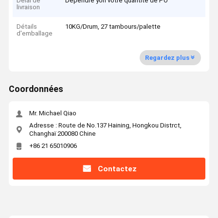
Délai de
Dépendre yon votre quantité de PO
livraison
Détails
10KG/Drum, 27 tambours/palette
d'emballage
Regardez plus
Coordonnées
Mr. Michael Qiao
Adresse : Route de No.137 Haining, Hongkou Distrct,
Changhaï 200080 Chine
+86 21 65010906
Contactez