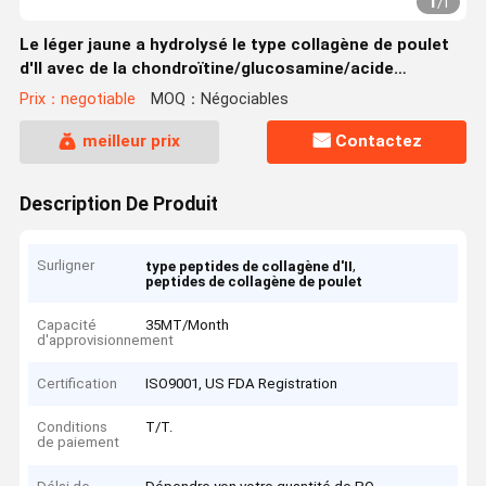
1
/
1
Le léger jaune a hydrolysé le type collagène de poulet
d'II avec de la chondroïtine/glucosamine/acide
hyaluronique
Prix：negotiable
MOQ：Négociables
meilleur prix
Contactez
Description De Produit
Surligner
,
type peptides de collagène d'II
peptides de collagène de poulet
Capacité
35MT/Month
d'approvisionnement
Certification
ISO9001, US FDA Registration
Conditions
T/T.
de paiement