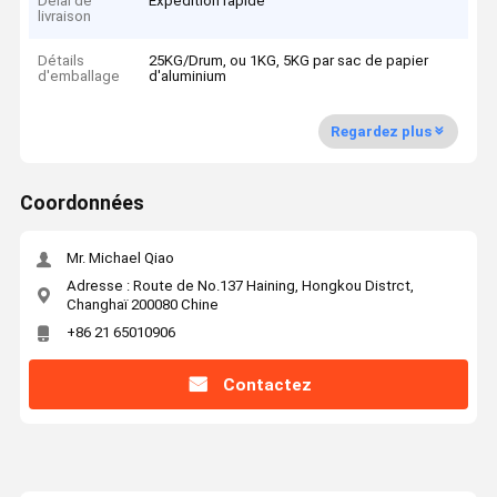
Délai de
Expédition rapide
livraison
Détails
25KG/Drum, ou 1KG, 5KG par sac de papier
d'emballage
d'aluminium
Regardez plus
Coordonnées
Mr. Michael Qiao
Adresse : Route de No.137 Haining, Hongkou Distrct,
Changhaï 200080 Chine
+86 21 65010906
Contactez