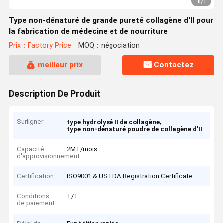
1
/
1
Type non-dénaturé de grande pureté collagène d'II pour
la fabrication de médecine et de nourriture
Prix：Factory Price
MOQ：négociation
meilleur prix
Contactez
Description De Produit
Surligner
,
type hydrolysé II de collagène
type non-dénaturé poudre de collagène d'II
Capacité
2MT/mois
d'approvisionnement
Certification
ISO9001 & US FDA Registration Certificate
Conditions
T/T.
de paiement