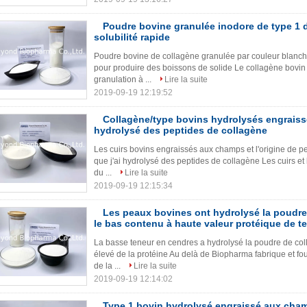
Poudre bovine granulée inodore de type 1 d
solubilité rapide
Poudre bovine de collagène granulée par couleur blanche 
pour produire des boissons de solide Le collagène bovin 
granulation à ...
Lire la suite
2019-09-19 12:19:52
Collagène/type bovins hydrolysés engraiss
hydrolysé des peptides de collagène
Les cuirs bovins engraissés aux champs et l'origine de p
que j'ai hydrolysé des peptides de collagène Les cuirs e
du ...
Lire la suite
2019-09-19 12:15:34
Les peaux bovines ont hydrolysé la poudre
le bas contenu à haute valeur protéique de t
La basse teneur en cendres a hydrolysé la poudre de col
élevé de la protéine Au delà de Biopharma fabrique et fou
de la ...
Lire la suite
2019-09-19 12:14:02
Type 1 bovin hydrolysé engraissé aux cha