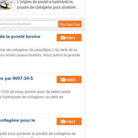
L'origine de poulet a hydrolysé la
poudre de collagène pour produire
anti- des suppléments d'ostéoporose
de la pureté bovine
Contact
ine de collagène de peau/type 1 Au delà de la
aux et des peaux bovines. Nous avons la grande
e par 9007-34-5
Contact
 CAS de peau bovine avec de faible poids
re hydrolysée de collagène, au delà de
collagène pour le
Contact
apide pour produire la poudre de collagène de