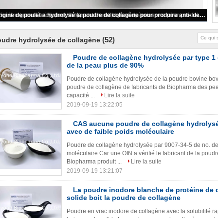
Poudre de collagène hydrolysée par origine de poissons pour la teneur en protéines des compléments alimentaires 90%
(52)
udre hydrolysée de collagène
Poudre de collagène hydrolysée par type 1 
de la peau plus de 90%
Poudre de collagène hydrolysée de la poudre bovine bov
poudre de collagène de fabricants de Biopharma des pe
capacité ...
Lire la suite
2019-09-19 13:22:05
CAS aucune poudre de collagène hydrolysé
avec de faible poids moléculaire
Poudre de collagène hydrolysée par 9007-34-5 de no. de
moléculaire Car une OIN a vérifié le fabricant de la poud
Biopharma produit ...
Lire la suite
2019-09-19 13:21:07
La poudre inodore blanche de protéine de 
solide boit la poudre de collagène
Poudre en vrac inodore de collagène avec la solubilité r