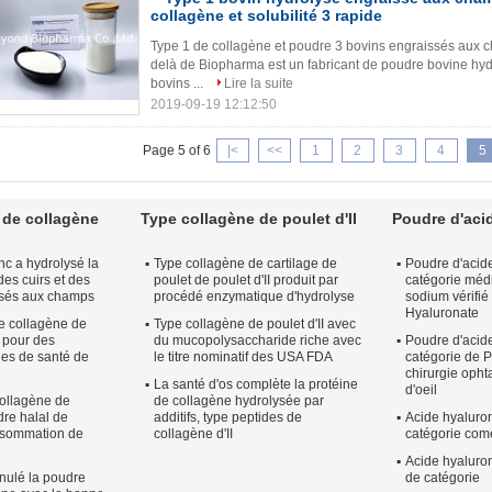
collagène et solubilité 3 rapide
Type 1 de collagène et poudre 3 bovins engraissés aux c
delà de Biopharma est un fabricant de poudre bovine hyd
bovins ...
Lire la suite
2019-09-19 12:12:50
Page 5 of 6
|<
<<
1
2
3
4
5
 de collagène
Type collagène de poulet d'II
Poudre d'aci
nc a hydrolysé la
Type collagène de cartilage de
Poudre d'acid
es cuirs et des
poulet de poulet d'II produit par
catégorie méd
ssés aux champs
procédé enzymatique d'hydrolyse
sodium vérifi
Hyaluronate
e collagène de
Type collagène de poulet d'II avec
é pour des
du mucopolysaccharide riche avec
Poudre d'acid
ues de santé de
le titre nominatif des USA FDA
catégorie de 
chirurgie opht
La santé d'os complète la protéine
d'oeil
collagène de
de collagène hydrolysée par
re halal de
additifs, type peptides de
Acide hyaluro
nsommation de
collagène d'II
catégorie com
Acide hyaluro
anulé la poudre
de catégorie