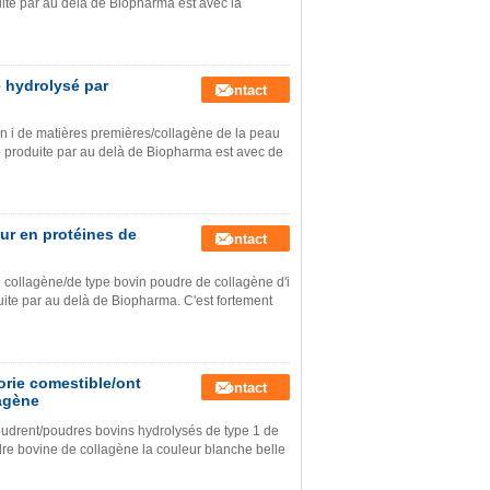
ite par au delà de Biopharma est avec la
 hydrolysé par
Contact
n i de matières premières/collagène de la peau
 produite par au delà de Biopharma est avec de
ur en protéines de
Contact
collagène/de type bovin poudre de collagène d'i
ite par au delà de Biopharma. C'est fortement
orie comestible/ont
Contact
lagène
oudrent/poudres bovins hydrolysés de type 1 de
dre bovine de collagène la couleur blanche belle