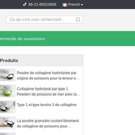
86-21-65010906
French
search
emande de soumission
Produits
Poudre de collagène hydrolysée par
origine de poissons pour la teneur en
protéines des compléments
Collagène hydrolysé par type 1
alimentaires 90%
Powderr de poissons de mer avec la
protéine de 90%
Type 1 et type bovins 3 de collagène
La poudre granulée coulant librement
de collagène de poissons pour
produire le solide boit la poudre