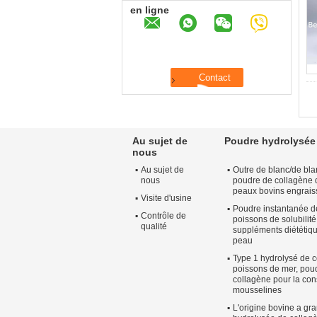
en ligne
Au sujet de
Poudre hydrolysée
nous
Au sujet de
Outre de blanc/de bla
nous
poudre de collagène d
peaux bovins engrai
Visite d'usine
Poudre instantanée d
Contrôle de
poissons de solubilit
qualité
suppléments diététiq
peau
Type 1 hydrolysé de 
poissons de mer, poud
collagène pour la co
mousselines
L'origine bovine a gr