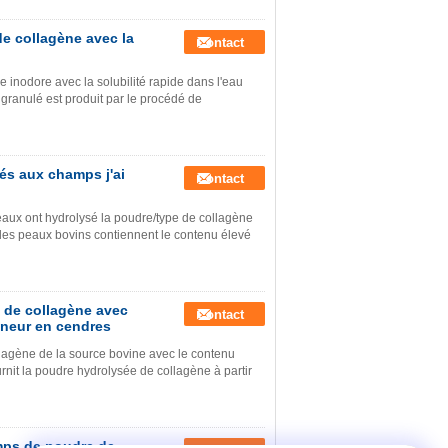
e collagène avec la
Contact
inodore avec la solubilité rapide dans l'eau
granulé est produit par le procédé de
és aux champs j'ai
Contact
eaux ont hydrolysé la poudre/type de collagène
t les peaux bovins contiennent le contenu élevé
 de collagène avec
Contact
eneur en cendres
lagène de la source bovine avec le contenu
rnit la poudre hydrolysée de collagène à partir
mps de poudre de