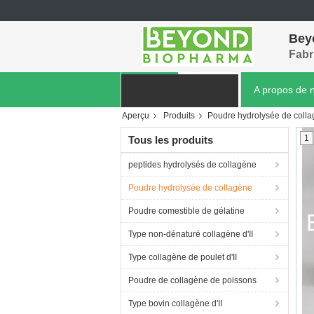
Bey
Fabr
Aperçu
Produits
A propos de 
Aperçu
Produits
Poudre hydrolysée de coll
Nouvelles de société
1
Tous les produits
peptides hydrolysés de collagène
Poudre hydrolysée de collagène
Poudre comestible de gélatine
Type non-dénaturé collagène d'II
Type collagène de poulet d'II
Poudre de collagène de poissons
Type bovin collagène d'II