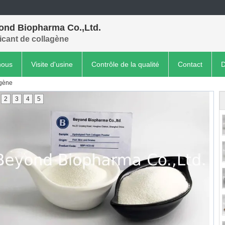
ond Biopharma Co.,Ltd.
icant de collagène
nous
Visite d'usine
Contrôle de la qualité
Contact
D
agène
2
3
4
5