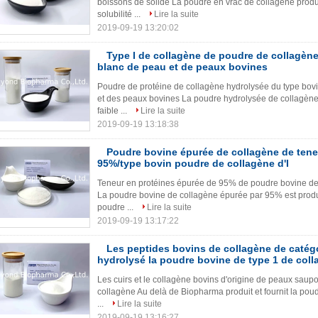
boissons de solide La poudre en vrac de collagène produ
solubilité ...
Lire la suite
2019-09-19 13:20:02
Type I de collagène de poudre de collagène
blanc de peau et de peaux bovines
Poudre de protéine de collagène hydrolysée du type bovi
et des peaux bovines La poudre hydrolysée de collagène
faible ...
Lire la suite
2019-09-19 13:18:38
Poudre bovine épurée de collagène de tene
95%/type bovin poudre de collagène d'I
Teneur en protéines épurée de 95% de poudre bovine de 
La poudre bovine de collagène épurée par 95% est produ
poudre ...
Lire la suite
2019-09-19 13:17:22
Les peptides bovins de collagène de catég
hydrolysé la poudre bovine de type 1 de col
Les cuirs et le collagène bovins d'origine de peaux saup
collagène Au delà de Biopharma produit et fournit la pou
...
Lire la suite
2019-09-19 13:16:27