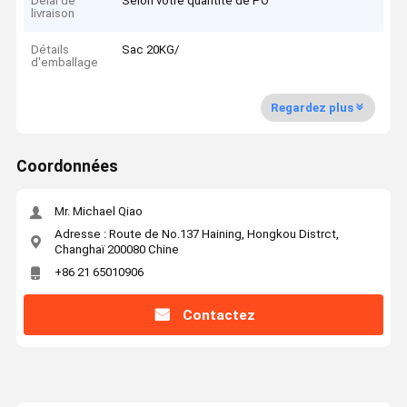
Délai de
Selon votre quantité de PO
livraison
Détails
Sac 20KG/
d'emballage
Regardez plus
Coordonnées
Mr. Michael Qiao
Adresse : Route de No.137 Haining, Hongkou Distrct,
Changhaï 200080 Chine
+86 21 65010906
Contactez